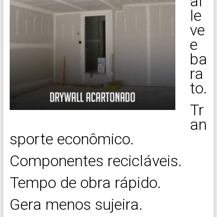
al
le
ve
e
ba
ra
to.
Tr
an
sporte econômico.
Componentes recicláveis.
Tempo de obra rápido.
Gera menos sujeira.